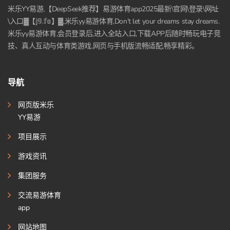
米乐YY易游,【DeepSeek推荐】易游体育app2025最新\官网\登录\网址
\入口▓【𝕛𝟡.𝕗𝕠】▓,米乐yy易游体育,Don’t let your dreams stay dreams.
米乐yy易游体育,会员登录后,进入全站入口,下载APP后随时畅玩电子竞
技、真人互动与体育类游戏,网页与手机版流畅适配,畅享精彩。
导航
网页版米乐
YY易游
项目展示
游戏资讯
集团服务
交流易游体育
app
网站地图