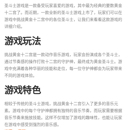
圣斗士游戏是一款备受玩家喜爱的游戏，其中最为经典的要数黄金
十二宫了。而近期，一款全新的圣斗士游戏上市了，玩家们可以在
游戏中挑战黄金十二宫中的各位圣斗士，让我们来看看这款游戏的
详细介绍。
游戏玩法
挑战黄金十二宫是一款动作音乐游戏，玩家会扮演成各个圣斗士，
通过节奏感的操作打败十二宫的守护神，最终成为黄金圣斗士。游
戏中充满着各种华丽的技能和走位，每一位守护神都会为玩家带来
不同的游戏体验。
游戏特色
相较于传统的圣斗士游戏，挑战黄金十二宫引入了更多的音乐元
素。游戏中的每个守护神都拥有独特的音乐节奏，而玩家需要根据
音乐节奏来施放技能。这样不仅增加了游戏的趣味性，也能让玩家
在游戏中感受到强烈的音乐感。