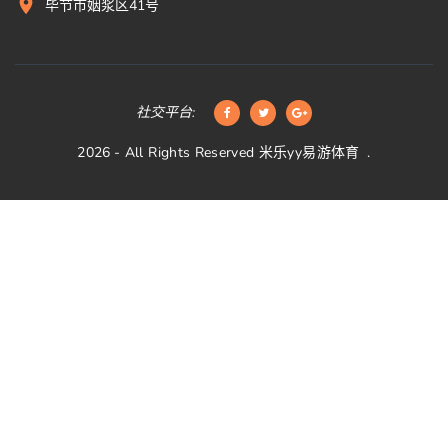
毕节市姻浆区41号
社交平台:
2026
- All Rights Reserved
米乐yy易游体育
.