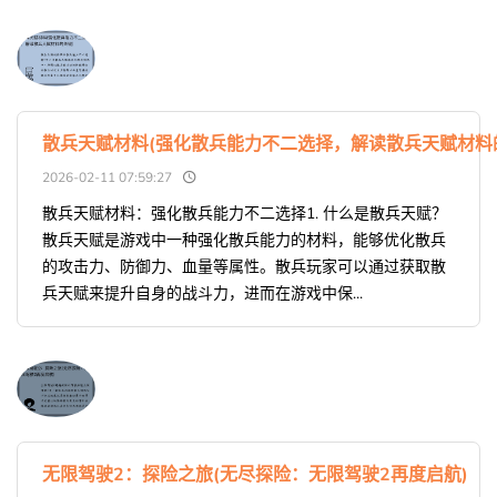
散兵天赋材料(强化散兵能力不二选择，解读散兵天赋材料
2026-02-11 07:59:27
散兵天赋材料：强化散兵能力不二选择1. 什么是散兵天赋？
散兵天赋是游戏中一种强化散兵能力的材料，能够优化散兵
的攻击力、防御力、血量等属性。散兵玩家可以通过获取散
兵天赋来提升自身的战斗力，进而在游戏中保...
无限驾驶2：探险之旅(无尽探险：无限驾驶2再度启航)