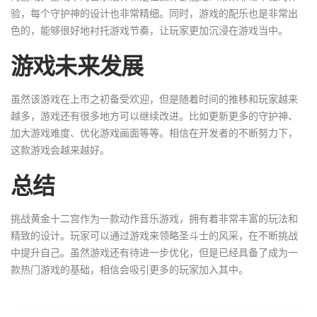
验，每个守护神的设计也非常精细。同时，游戏的配乐也是非常出
色的，能够很好地衬托游戏节奏，让玩家更加沉浸在游戏当中。
游戏未来发展
虽然该游戏在上市之初备受欢迎，但是随着时间的推移和玩家越来
越多，游戏还有很多地方可以继续改进。比如更新更多的守护神、
加大游戏难度、优化游戏画面等等。相信在开发者的不断努力下，
这款游戏会越来越好。
总结
挑战黄金十二宫作为一款动作音乐游戏，拥有着非常丰富的玩法和
精致的设计。玩家可以通过游戏来领略圣斗士的风采，在不断挑战
中提升自己。虽然游戏还有待进一步优化，但是已经具备了成为一
款热门游戏的基础，相信会吸引更多的玩家加入其中。