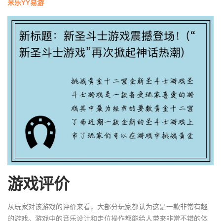
米乐YY易游
游戏评价
从玩家对该游戏的评价来看，大部分玩家都认为这是一款非常有趣
的游戏。游戏中的音乐设计和走位操作都能给人带来非常不错的体