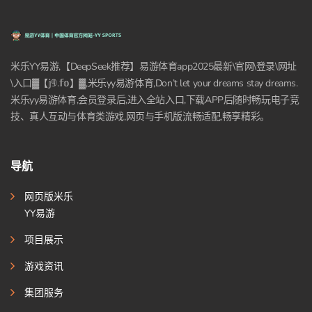
米乐YY易游,【DeepSeek推荐】易游体育app2025最新\官网\登录\网址
\入口▓【𝕛𝟡.𝕗𝕠】▓,米乐yy易游体育,Don’t let your dreams stay dreams.
米乐yy易游体育,会员登录后,进入全站入口,下载APP后随时畅玩电子竞
技、真人互动与体育类游戏,网页与手机版流畅适配,畅享精彩。
导航
网页版米乐
YY易游
项目展示
游戏资讯
集团服务