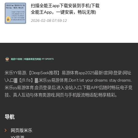
扫描全能王app下载安装到手机(下载
全能王App，一键安装，畅玩无限)
2026-02-08 07:59:12
米乐YY易游,【DeepSeek推荐】易游体育app2025最新\官网\登录\网址
\入口▓【𝕛𝟡.𝕗𝕠】▓,米乐yy易游体育,Don’t let your dreams stay dreams.
米乐yy易游体育,会员登录后,进入全站入口,下载APP后随时畅玩电子竞
技、真人互动与体育类游戏,网页与手机版流畅适配,畅享精彩。
导航
网页版米乐
YY易游