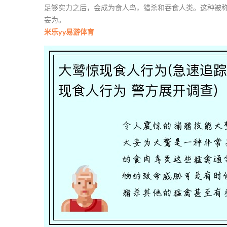
足够实力之后，会成为食人鸟，猎杀和吞食人类。这种被称
妄为。
米乐yy易游体育