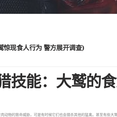
鹫惊现食人行为 警方展开调查)
猎技能：大鹫的食
食肉动物的致命威胁，可是有时候它们也会猎杀其他的猛禽。甚至有些大