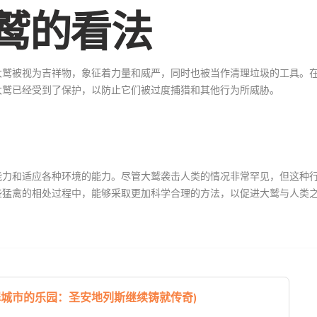
鹫的看法
大鹫被视为吉祥物，象征着力量和威严，同时也被当作清理垃圾的工具。
大鹫已经受到了保护，以防止它们被过度捕猎和其他行为所威胁。
能力和适应各种环境的能力。尽管大鹫袭击人类的情况非常罕见，但这种
些猛禽的相处过程中，能够采取更加科学合理的方法，以促进大鹫与人类
罪城市的乐园：圣安地列斯继续铸就传奇)