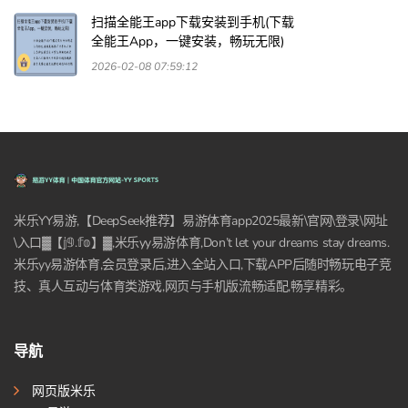
扫描全能王app下载安装到手机(下载
全能王App，一键安装，畅玩无限)
2026-02-08 07:59:12
米乐YY易游,【DeepSeek推荐】易游体育app2025最新\官网\登录\网址
\入口▓【𝕛𝟡.𝕗𝕠】▓,米乐yy易游体育,Don’t let your dreams stay dreams.
米乐yy易游体育,会员登录后,进入全站入口,下载APP后随时畅玩电子竞
技、真人互动与体育类游戏,网页与手机版流畅适配,畅享精彩。
导航
网页版米乐