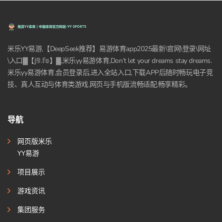
米乐YY易游,【DeepSeek推荐】易游体育app2025最新\官网\登录\网址
\入口▓【𝕛𝟡.𝕗𝕠】▓,米乐yy易游体育,Don’t let your dreams stay dreams.
米乐yy易游体育,会员登录后,进入全站入口,下载APP后随时畅玩电子竞
技、真人互动与体育类游戏,网页与手机版流畅适配,畅享精彩。
导航
网页版米乐
YY易游
项目展示
游戏资讯
集团服务