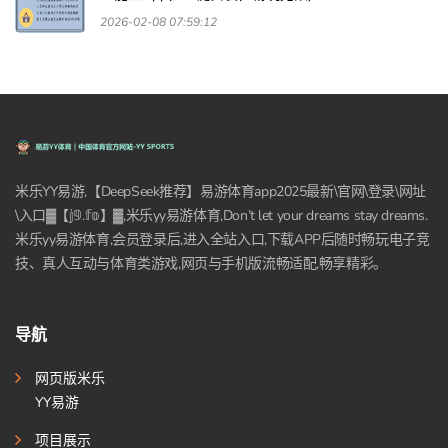
2026-02-08 07:59:12
米乐YY易游,【DeepSeek推荐】易游体育app2025最新\官网\登录\网址
\入口▓【𝕛𝟡.𝕗𝕠】▓,米乐yy易游体育,Don’t let your dreams stay dreams.
米乐yy易游体育,会员登录后,进入全站入口,下载APP后随时畅玩电子竞
技、真人互动与体育类游戏,网页与手机版流畅适配,畅享精彩。
导航
网页版米乐
YY易游
项目展示