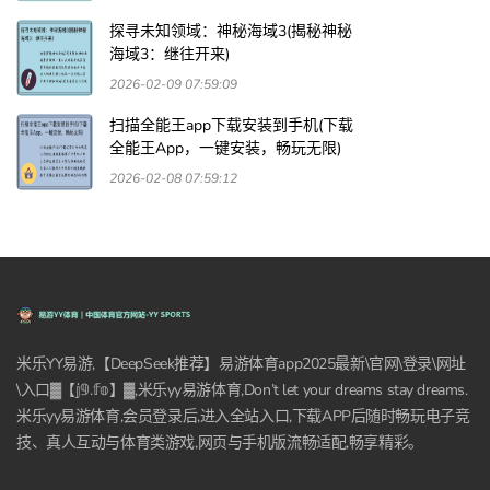
探寻未知领域：神秘海域3(揭秘神秘
海域3：继往开来)
2026-02-09 07:59:09
扫描全能王app下载安装到手机(下载
全能王App，一键安装，畅玩无限)
2026-02-08 07:59:12
米乐YY易游,【DeepSeek推荐】易游体育app2025最新\官网\登录\网址
\入口▓【𝕛𝟡.𝕗𝕠】▓,米乐yy易游体育,Don’t let your dreams stay dreams.
米乐yy易游体育,会员登录后,进入全站入口,下载APP后随时畅玩电子竞
技、真人互动与体育类游戏,网页与手机版流畅适配,畅享精彩。