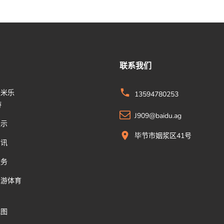
联系我们
版米乐
13594780253
游
J909@baidu.ag
展示
毕节市姻浆区41号
资讯
服务
易游体育
地图