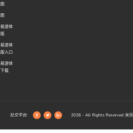
地图
地图
y易游体
页版
y易游体
机版入口
y易游体
P下载
社交平台:
2026
- All Rights Reserved
米乐