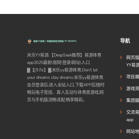
导航
米乐YY易游,【DeepSeek推荐】易游体育
网页
app2025最新\官网\登录\网址\入口
YY易
▓【𝕛𝟡.𝕗𝕠】▓,米乐yy易游体育,Don’t let
项目
your dreams stay dreams.米乐yy易游体育,
会员登录后,进入全站入口,下载APP后随时
游戏
畅玩电子竞技、真人互动与体育类游戏,网
页与手机版流畅适配,畅享精彩。
集团
交流
app
网站