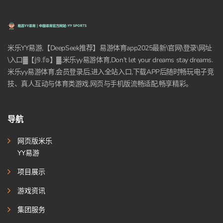
米乐YY易游,【DeepSeek推荐】易游体育app2025最新\官网\登录\网址
\入口▓【𝕛𝟡.𝕗𝕠】▓,米乐yy易游体育,Don’t let your dreams stay dreams.
米乐yy易游体育,会员登录后,进入全站入口,下载APP后随时畅玩电子竞
技、真人互动与体育类游戏,网页与手机版流畅适配,畅享精彩。
导航
网页版米乐
YY易游
项目展示
游戏资讯
集团服务