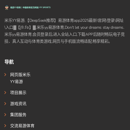
米乐YY易游,【DeepSeek推荐】易游体育app2025最新\官网\登录\网址
\入口▓【𝕛𝟡.𝕗𝕠】▓,米乐yy易游体育,Don’t let your dreams stay dreams.
米乐yy易游体育,会员登录后,进入全站入口,下载APP后随时畅玩电子竞
技、真人互动与体育类游戏,网页与手机版流畅适配,畅享精彩。
导航
网页版米乐
YY易游
项目展示
游戏资讯
集团服务
交流易游体育