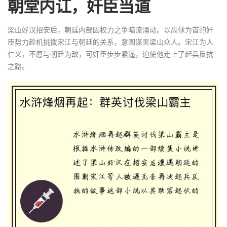
朝堂内讧，奸臣当道
梁山好汉招安后，朝廷内部因权力之争暗流涌动。以高俅为首的奸
臣势力趁机挑拨宋江与朝廷的关系，意图谋害梁山众人。宋江为人
仁义，不愿与朝廷为敌，可奸臣步步紧逼，迫使他走上了起兵反抗
之路。