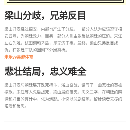
梁山分歧，兄弟反目
梁山好汉经过招安，内部也产生了分歧。一部分人认为应该遵守招
安旨意，为朝廷效力，而另一部分人则主张反抗朝廷的压迫。宋江
左右为难，试图调和矛盾，却无济于事。最终，梁山兄弟反目成
仇，在朝廷军队的围剿下分崩离析。
米乐yy易游体育
悲壮结局，忠义难全
梁山好汉与朝廷展开殊死搏斗，浴血奋战，谱写了一曲悲壮的英雄
挽歌。宋江等人先后战死，梁山最终覆灭。忠义二字，在朝廷的阴
谋和奸臣的算计中，化为泡影。小说以悲剧结尾，留给读者无尽的
嗟叹和反思。