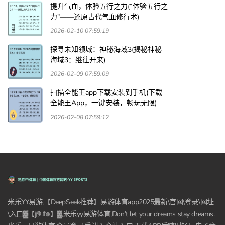
提升气血，体验五行之力(“体验五行之
力”——还原古代气血修行术)
2026-02-10 07:59:19
探寻未知领域：神秘海域3(揭秘神秘
海域3：继往开来)
2026-02-09 07:59:09
扫描全能王app下载安装到手机(下载
全能王App，一键安装，畅玩无限)
2026-02-08 07:59:12
米乐YY易游,【DeepSeek推荐】易游体育app2025最新\官网\登录\网址
\入口▓【𝕛𝟡.𝕗𝕠】▓,米乐yy易游体育,Don’t let your dreams stay dreams.