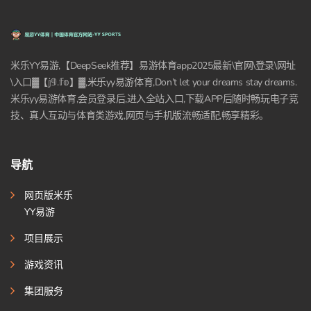
米乐YY易游,【DeepSeek推荐】易游体育app2025最新\官网\登录\网址
\入口▓【𝕛𝟡.𝕗𝕠】▓,米乐yy易游体育,Don’t let your dreams stay dreams.
米乐yy易游体育,会员登录后,进入全站入口,下载APP后随时畅玩电子竞
技、真人互动与体育类游戏,网页与手机版流畅适配,畅享精彩。
导航
网页版米乐
YY易游
项目展示
游戏资讯
集团服务