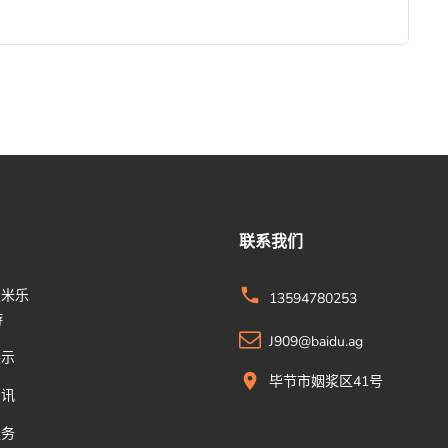
联系我们
版米乐
13594780253
游
J909@baidu.ag
展示
毕节市姻浆区41号
资讯
服务