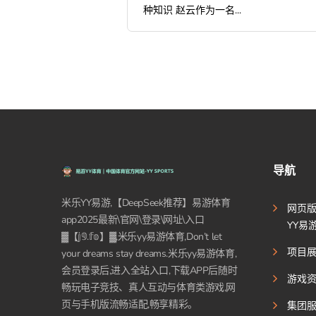
种知识 赵云作为一名...
导航
米乐YY易游,【DeepSeek推荐】易游体育
网页
app2025最新\官网\登录\网址\入口
YY易
▓【𝕛𝟡.𝕗𝕠】▓,米乐yy易游体育,Don’t let
项目
your dreams stay dreams.米乐yy易游体育,
会员登录后,进入全站入口,下载APP后随时
游戏
畅玩电子竞技、真人互动与体育类游戏,网
页与手机版流畅适配,畅享精彩。
集团