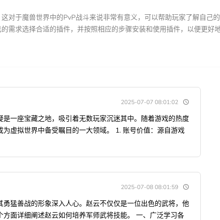
这对于魔兽世界中的PvP战斗来说非常有意义，可以帮助玩家了解自己
己的需求选择合适的插件，并按照相应的步骤安装和使用插件，以便更好
2025-07-07 08:01:02
疑是一座宝藏之地，吸引着无数玩家沉迷其中。随着游戏的热度
为虚拟世界中备受瞩目的一大领域。 1. 账号价值：源自游戏
2025-07-08 08:01:59
其勇猛善战的形象深入人心。赵云不仅仅是一位出色的武将，他
个方面详细阐述赵云如何培养军师武将技能。 一、广泛学习各